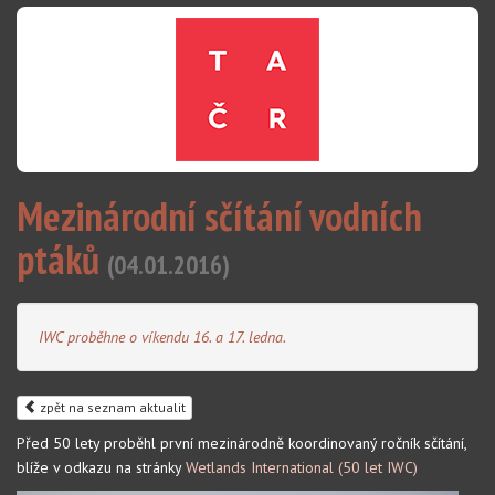
Mezinárodní sčítání vodních
ptáků
(04.01.2016)
IWC proběhne o víkendu 16. a 17. ledna.
zpět na seznam aktualit
Před 50 lety proběhl první mezinárodně koordinovaný ročník sčítání,
blíže v odkazu na stránky
Wetlands International (50 let IWC)