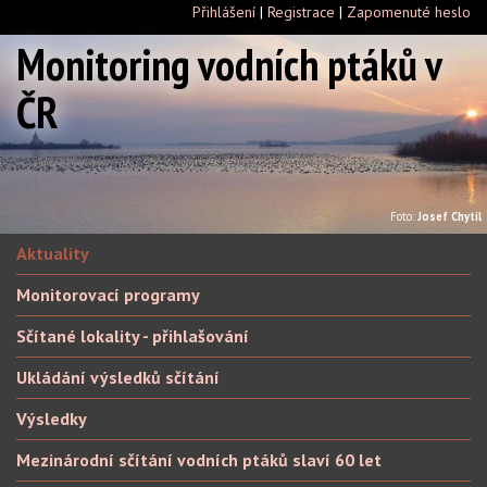
Přihlášení
|
Registrace
|
Zapomenuté heslo
Monitoring vodních ptáků v
ČR
Foto:
Josef Chytil
Aktuality
Monitorovací programy
Sčítané lokality - přihlašování
Ukládání výsledků sčítání
Výsledky
Mezinárodní sčítání vodních ptáků slaví 60 let