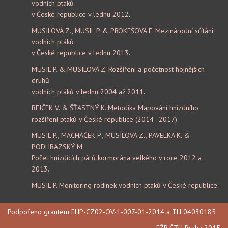
vodních ptáků
v České republice v lednu 2012
.
MUSILOVÁ Z., MUSIL P. & PROKEŠOVÁ E. Mezinárodní sčítání
vodních ptáků
v České republice v lednu 2013.
MUSIL P. & MUSILOVÁ Z. Rozšíření a početnost hojnějších
druhů
vodních ptáků v lednu 2004 až 2011
.
BEJČEK V. & ŠŤASTNÝ K. Metodika Mapování hnízdního
rozšíření ptáků v České republice (2014–2017).
MUSIL P., MACHÁČEK P., MUSILOVÁ Z., PAVELKA K. &
PODHRAZSKÝ M.
Počet hnízdících párů kormorána velkého v roce 2012 a
2013.
MUSIL P. Monitoring rodinek vodních ptáků v České republice.
Podpořeno grantem EHP-CZ02-OV-1-007-01-2014 a TH 04030185
FŽP ČZU Praha 2015