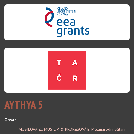
AYTHYA 5
Obsah
MUSILOVÁ Z., MUSIL P. & PROKEŠOVÁ E. Mezinárodní sčítání