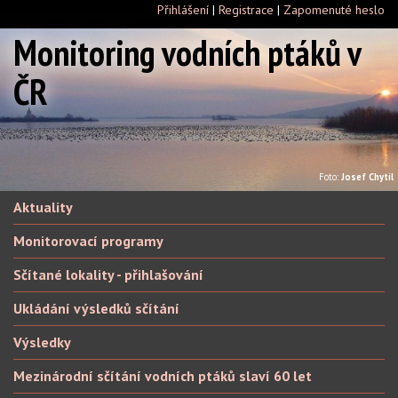
Přihlášení
|
Registrace
|
Zapomenuté heslo
Monitoring vodních ptáků v
ČR
Foto:
Josef Chytil
Aktuality
Monitorovací programy
Sčítané lokality - přihlašování
Ukládání výsledků sčítání
Výsledky
Mezinárodní sčítání vodních ptáků slaví 60 let