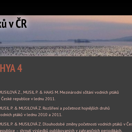
ků v ČR
HYA 4
MUSILOVÁ Z., MUSIL P. & HAAS M. Mezinárodní sčítání vodních ptáků
v České republice v lednu 2011.
USIL P. & MUSILOVÁ Z. Rozšíření a početnost hojnějších druhů
vodních ptáků v lednu 2010 a 2011.
MUSIL P. & MUSILOVÁ Z. Dlouhodobé změny početnosti vodních ptáků v Če
epublice – shrnutí výsledků publikovaných v zahraničních periodikách.