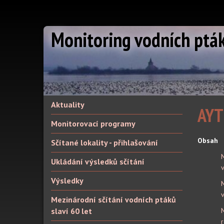
Monitoring vodních ptá
Aktuality
AYT
Monitorovací programy
Obsah
Sčítané lokality - přihlašování
Ukládání výsledků sčítání
Výsledky
M
Mezinárodní sčítání vodních ptáků
slaví 60 let
r