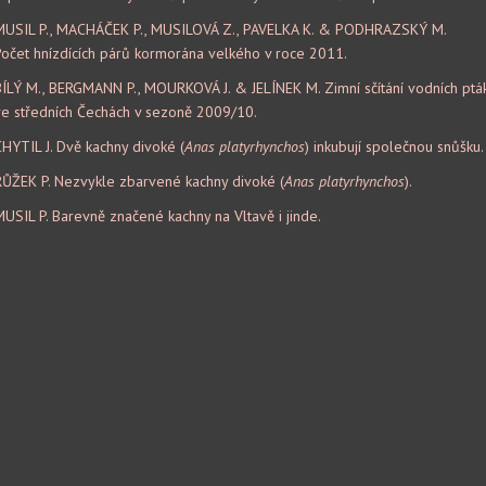
MUSIL P., MACHÁČEK P., MUSILOVÁ Z., PAVELKA K. & PODHRAZSKÝ M.
Počet hnízdících párů kormorána velkého v roce 2011.
BÍLÝ M., BERGMANN P., MOURKOVÁ J. & JELÍNEK M. Zimní sčítání vodních ptá
ve středních Čechách v sezoně 2009/10.
HYTIL J. Dvě kachny divoké (
Anas platyrhynchos
) inkubují společnou snůšku.
RŮŽEK P. Nezvykle zbarvené kachny divoké (
Anas platyrhynchos
).
USIL P. Barevně značené kachny na Vltavě i jinde.