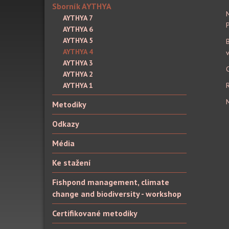
Sborník AYTHYA
AYTHYA 7
AYTHYA 6
AYTHYA 5
AYTHYA 4
AYTHYA 3
C
AYTHYA 2
AYTHYA 1
M
Metodiky
Odkazy
Média
Ke stažení
Fishpond management, climate
change and biodiversity - workshop
Certifikované metodiky