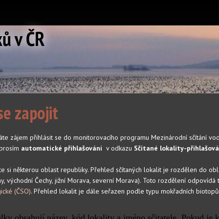
ků v ČR
se zapojit
te zájem přihlásit se do monitorovacího programu Mezinárodní sčítání vodní
 prosím
automatické přihlašování
v odkazu
Sčítané lokality-přihlašová
 si některou oblast republiky. Přehled sčítaných lokalit je rozdělen do obl
chy, východní Čechy, jižní Morava, severní Morava). Toto rozdělení odpovíd
gické (ČSO)
. Přehled lokalit je dále seřazen podle typu mokřadních biotopů
ky obsahují název, kód lokality a jméno sčitatele. Pokud je k