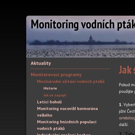
Monitoring vodních ptá
Aktuality
Jak 
Monitorovací programy
Mezinárodní sčítání vodních ptáků
Pokud má
Historie
použijte
Jak se zapojit
Letící hoholi
1.
Vyberte
Monitoring nocovišť kormorána
jižní Če
velkého
ornitolo
Monitoring hnízdních populací
další.
vodních ptáků
2.
Tabul