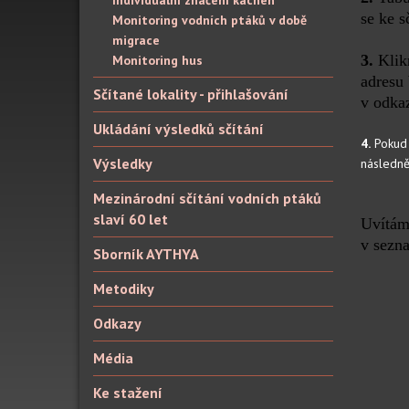
Individuální značení kachen
se ke s
Monitoring vodních ptáků v době
migrace
3.
Klikn
Monitoring hus
adresu 
Sčítané lokality - přihlašování
v odka
Ukládání výsledků sčítání
4.
Pokud 
Výsledky
následně 
Mezinárodní sčítání vodních ptáků
slaví 60 let
Uvítáme
v sezn
Sborník AYTHYA
Metodiky
Odkazy
Média
Ke stažení