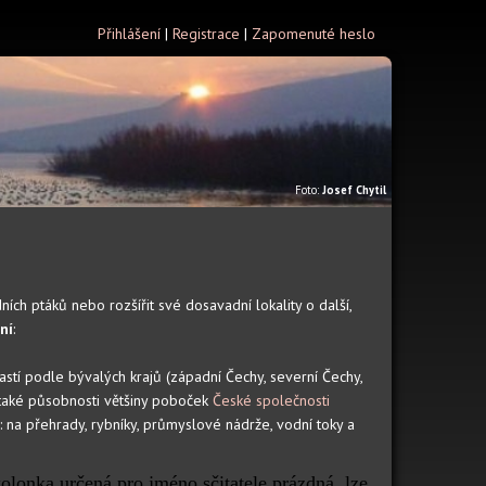
Přihlášení
|
Registrace
|
Zapomenuté heslo
Foto:
Josef Chytil
ch ptáků nebo rozšířit své dosavadní lokality o další,
ní
:
astí podle bývalých krajů (západní Čechy, severní Čechy,
á také působnosti většiny poboček
České společnosti
: na přehrady, rybníky, průmyslové nádrže, vodní toky a
olonka určená pro jméno sčitatele prázdná, lze