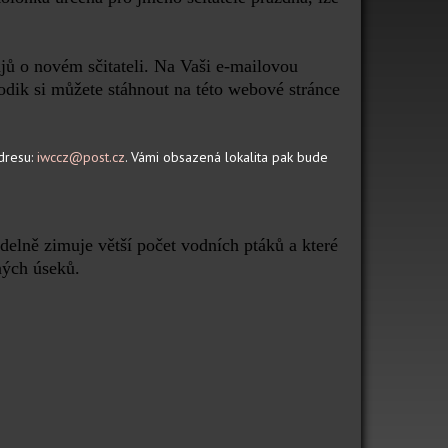
jů o novém sčitateli. Na Vaši e-mailovou
odik si můžete stáhnout na této webové stránce
dresu:
iwccz@post.c
z
. Vámi obsazená lokalita pak bude
delně zimuje větší počet vodních ptáků a které
ných úseků.