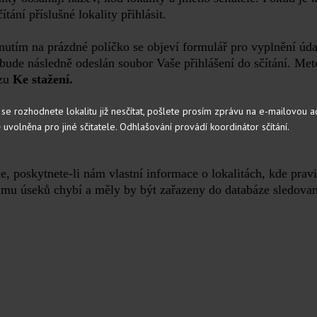
čítání příslušné lokality přihlásit.
utím na prázdné políčko se objeví formulář pro vyplnění úda
bude následně odeslán soubor Vaše přihlášení do sčítání. Met
zu
Ke stažení.
se rozhodnete lokalitu již nesčítat, pošlete prosím zprávu na e-mailovou a
uvolněna pro jiné sčitatele. Odhlašování provádí koordinátor sčítání.
, poskytnete-li nám vlastní informace o lokalitách, kde pravi
amu úseků chybí a měly by být zařazeny do databáze sledova