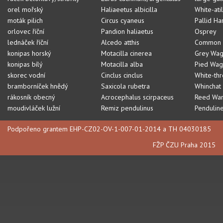
orel mořský
Haliaeetus albicilla
White-ati
moták pilich
Circus cyaneus
Pallid Ha
orlovec říční
Pandion haliaetus
Osprey
lednáček říční
Alcedo atthis
Common K
konipas horský
Motacilla cinerea
Grey Wagt
konipas bílý
Motacilla alba
Pied Wagt
skorec vodní
Cinclus cinclus
White-th
bramborníček hnědý
Saxicola rubetra
Whinchat
rákosník obecný
Acrocephalus scirpaceus
Reed War
moudivláček lužní
Remiz pendulinus
Penduline
Podpořeno grantem EHP-CZ02-OV-1-007-01-2014 a TH 04030185
FŽP ČZU Praha 2015