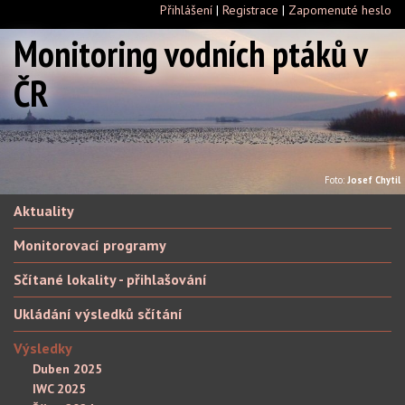
Přihlášení
|
Registrace
|
Zapomenuté heslo
Monitoring vodních ptáků v
ČR
Foto:
Josef Chytil
Aktuality
Monitorovací programy
Sčítané lokality - přihlašování
Ukládání výsledků sčítání
Výsledky
Duben 2025
IWC 2025