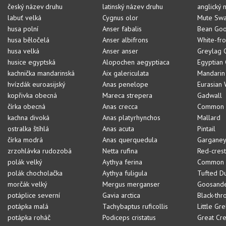
český název druhu
latinský název druhu
anglický 
labuť velká
Cygnus olor
Mute Sw
husa polní
Anser fabalis
Bean Go
husa běločelá
Anser albifrons
White-fr
husa velká
Anser anser
Greylag 
husice egyptská
Alopochen aegyptiaca
Egyptian
kachnička mandarinská
Aix galericulata
Mandarin
hvízdák euroasijský
Anas penelope
Eurasian
kopřivka obecná
Mareca strepera
Gadwall
čírka obecná
Anas crecca
Common 
kachna divoká
Anas platyrhynchos
Mallard
ostralka štíhlá
Anas acuta
Pintail
čírka modrá
Anas querquedula
Gargane
zrzohlávka rudozobá
Netta rufina
Red-cres
polák velký
Aythya ferina
Common 
polák chocholačka
Aythya fuligula
Tufted D
morčák velký
Mergus merganser
Goosand
potáplice severní
Gavia arctica
Black-thr
potápka malá
Tachybaptus ruficollis
Little Gr
potápka roháč
Podiceps cristatus
Great Cr