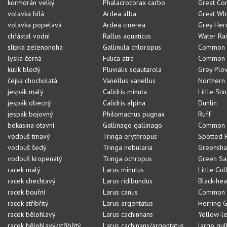
kormorán velký
Phalacrocorax carbo
Great Co
volavka bílá
Ardea alba
Great Whi
volavka popelavá
Ardea cinerea
Grey Her
chřástal vodní
Rallus aquaticus
Water Rai
slípka zelenonohá
Gallinula chloropus
Common 
lyska černá
Fulica atra
Common 
kulík bledý
Pluvialis sqautarola
Grey Plo
čejka chocholatá
Vanellus vanellus
Northern
jespák malý
Calidris minuta
Little Stin
jespák obecný
Calidris alpina
Dunlin
jespák bojovný
Philomachus pugnax
Ruff
bekasina otavní
Gallinago gallinago
Common 
vodouš tmavý
Tringa erythropus
Spotted 
vodouš šedý
Tringa nebularia
Greensha
vodouš kropenatý
Tringa ochropus
Green Sa
racek malý
Larus minutus
Little Gul
racek chechtavý
Larus ridibundus
Black-he
racek bouřní
Larus canus
Common 
racek stříbřitý
Larus argentatus
Herring G
racek bělohlavý
Larus cachinnans
Yellow-l
racek bělohlavý/stříbřitý
Larus cachinans/argentatus
large gul