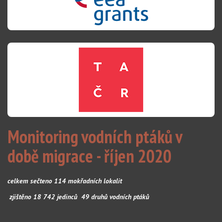
Monitoring vodních ptáků v
době migrace - říjen 2020
celkem sečteno 114 mokřadních lokalit
zjištěno 18 742 jedinců 49 druhů vodních ptáků