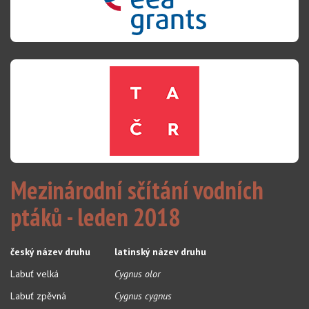
Mezinárodní sčítání vodních
ptáků - leden 2018
český název druhu
latinský název druhu
Labuť velká
Cygnus olor
Labuť zpěvná
Cygnus cygnus