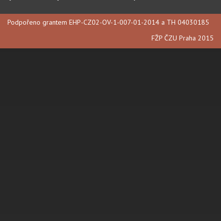
Podpořeno grantem EHP-CZ02-OV-1-007-01-2014 a TH 04030185
FŽP ČZU Praha 2015