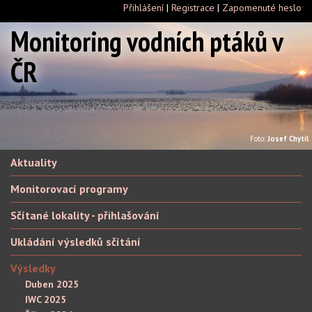
Přihlášení
|
Registrace
|
Zapomenuté heslo
Monitoring vodních ptáků v
ČR
Foto:
Josef Chytil
Aktuality
Monitorovací programy
Sčítané lokality - přihlašování
Ukládání výsledků sčítání
Výsledky
Duben 2025
IWC 2025