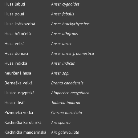
Husa labutí
Anser cygnoides
Husa polní
Anser fabalis
Husa krátkozobá
Anser brachyrhynchos
Husa běločelá
Anser albifrons
Husa velká
Anser anser
Husa domácí
Anser anser f. domestica
Husa indická
Anser indicus
neurčená husa
Anser spp.
Berneška velká
Branta canadensis
Husice egyptská
Alopochen aegyptiaca
Husice liščí
Tadorna tadorna
Pižmovka velká
Cairina moschata
Kachnička karolínská
Aix sponsa
Kachnička mandarínská
Aix galericulata