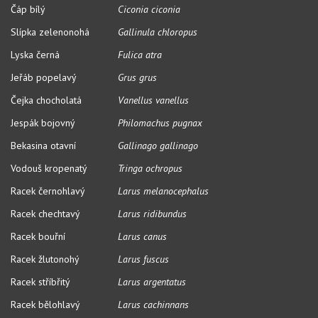
Čáp bílý
Ciconia ciconia
Slípka zelenonohá
Gallinula chloropus
Lyska černá
Fulica atra
Jeřáb popelavý
Grus grus
Čejka chocholatá
Vanellus vanellus
Jespák bojovný
Philomachus pugnax
Bekasina otavní
Gallinago gallinago
Vodouš kropenatý
Tringa ochropus
Racek černohlavý
Larus melanocephalus
Racek chechtavý
Larus ridibundus
Racek bouřní
Larus canus
Racek žlutonohý
Larus fuscus
Racek stříbřitý
Larus argentatus
Racek bělohlavý
Larus cachinnans