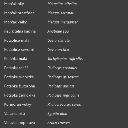
Morčák bílý
Mergellus albellus
Morčák prostřední
Mergus serrator
Morčák velký
Mergus merganser
neurčitelná kachna
Anatinae spp.
Potáplice malá
Gavia stellata
Potáplice severní
Gavia arctica
Potápka malá
Tachybaptus ruficollis
Potápka roháč
Podiceps cristatus
Potápka rudokrká
Podiceps grisegena
Potápka žlutorohá
Podiceps auritus
Potápka černokrká
Podiceps nigricollis
Kormorán velký
Phalacrocorax carbo
Volavka bílá
Egretta alba
Volavka popelavá
Ardea cinerea