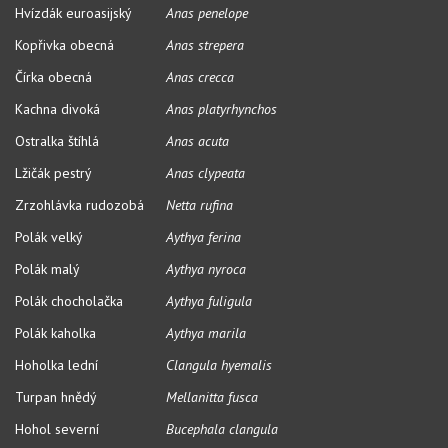
Hvízdák euroasijský
Anas penelope
Kopřivka obecná
Anas strepera
Čírka obecná
Anas crecca
Kachna divoká
Anas platyrhynchos
Ostralka štíhlá
Anas acuta
Lžičák pestrý
Anas clypeata
Zrzohlávka rudozobá
Netta rufina
Polák velký
Aythya ferina
Polák malý
Aythya nyroca
Polák chocholačka
Aythya fuligula
Polák kaholka
Aythya marila
Hoholka lední
Clangula hyemalis
Turpan hnědý
Mellanitta fusca
Hohol severní
Bucephala clangula