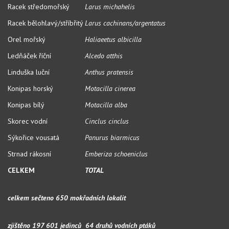
Racek středomořský
Larus michahelis
Racek bělohlavý/stříbřitý
Larus cachinans/argentatus
Orel mořský
Haliaeetus albicilla
Ledňáček říční
Alcedo atthis
Linduška luční
Anthus pratensis
Konipas horský
Motacilla cinerea
Konipas bílý
Motacilla alba
Skorec vodní
Cinclus cinclus
Sýkořice vousatá
Panurus biarmicus
Strnad rákosní
Emberiza schoeniclus
CELKEM
TOTAL
celkem sečteno 650 mokřadních lokalit
zjištěno 197 601 jedinců 64 druhů vodních ptáků