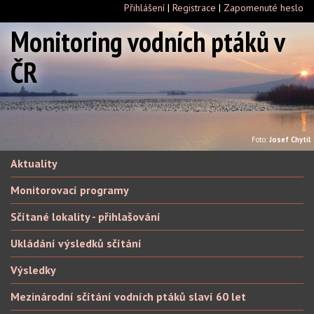
Přihlášení
|
Registrace
|
Zapomenuté heslo
Monitoring vodních ptáků v
ČR
Foto:
Josef Chytil
Aktuality
Monitorovací programy
Sčítané lokality - přihlašování
Ukládání výsledků sčítání
Výsledky
Mezinárodní sčítání vodních ptáků slaví 60 let