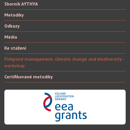
Sborník AYTHYA
Metodiky
Odkazy
Média
Ke stažení
Fishpond management, climate change and biodiversity -
workshop
Certifikované metodiky