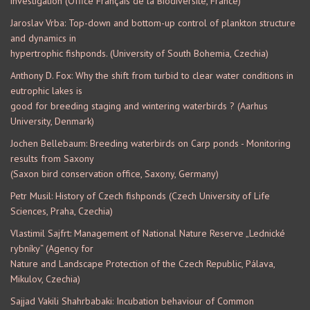
investigation (Office Français de la Biodiversité, France)
Jaroslav Vrba: Top-down and bottom-up control of plankton structure
and dynamics in
hypertrophic fishponds. (University of South Bohemia, Czechia)
Anthony D. Fox: Why the shift from turbid to clear water conditions in
eutrophic lakes is
good for breeding staging and wintering waterbirds ? (Aarhus
University, Denmark)
Jochen Bellebaum: Breeding waterbirds on Carp ponds - Monitoring
results from Saxony
(Saxon bird conservation office, Saxony, Germany)
Petr Musil: History of Czech fishponds (Czech University of Life
Sciences, Praha, Czechia)
Vlastimil Sajfrt: Management of National Nature Reserve „Lednické
rybníky“ (Agency for
Nature and Landscape Protection of the Czech Republic, Pálava,
Mikulov, Czechia)
Sajjad Vakili Shahrbabaki: Incubation behaviour of Common