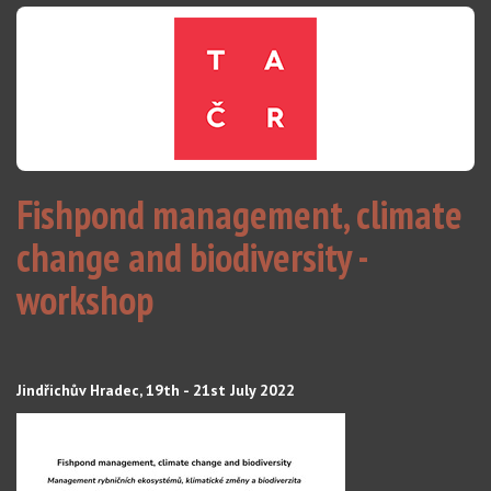
Fishpond management, climate
change and biodiversity -
workshop
Jindřichův Hradec, 19th - 21st July 2022