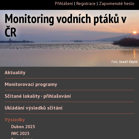
Přihlášení
|
Registrace
|
Zapomenuté heslo
Monitoring vodních ptáků v
ČR
Foto:
Josef Chytil
Aktuality
Monitorovací programy
Sčítané lokality - přihlašování
Ukládání výsledků sčítání
Výsledky
Duben 2025
IWC 2025