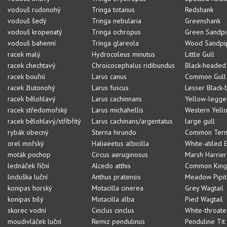
vodouš rudonohý
Tringa totanus
Redshank
vodouš šedý
Tringa nebularia
Greenshank
vodouš kropenatý
Tringa ochropus
Green Sandpi
vodouš bahenní
Tringa glareola
Wood Sandpi
racek malý
Hydrocoleus minutus
Little Gull
racek chechtavý
Chroicocephalus ridibundus
Black-headed
racek bouřní
Larus canus
Common Gull
racek žlutonohý
Larus fuscus
Lesser Black-
racek bělohlavý
Larus cachinnans
Yellow-legge
racek středomořský
Larus michahellis
Western Yell
racek bělohlavý/stříbřitý
Larus cachinans/argentatus
large gull
rybák obecný
Sterna hirundo
Common Ter
orel mořský
Haliaeetus albicilla
White-atiled 
moták pochop
Circus aeruginosus
Marsh Harrier
lednáček říční
Alcedo atthis
Common Kingf
linduška luční
Anthus pratensis
Meadow Pipit
konipas horský
Motacilla cinerea
Grey Wagtail
konipas bílý
Motacilla alba
Pied Wagtail
skorec vodní
Cinclus cinclus
White-throat
moudivláček luční
Remiz pendulinus
Penduline Tit