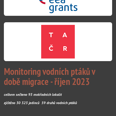
Monitoring vodních ptáků v
době migrace - říjen 2023
celkem sečteno 93 mokřadních lokalit
zjištěno 30 323 jedinců 59 druhů vodních ptáků