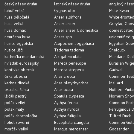
český název druhu
latinský název druhu
anglický náze
labuť velká
Cygnus olor
Mute Swan
husa běločelá
Anser albifrons
White-fronte
husa velká
Anser anser
Greylag Goo
husa domácí
Anser anser f. domestica
domesticated
neurčená husa
Anser spp.
unidentified 
husice egyptská
Alopochen aegyptiaca
Egyptian Goo
husice liščí
Tadorna tadorna
Shelduck
kachnička mandarinská
Aix galericulata
Mandarin Duc
hvízdák euroasijský
Mareca penelope
Eurasian Wig
kopřivka obecná
Mareca strepera
Gadwall
čírka obecná
Anas crecca
Common Teal
kachna divoká
Anas platyrhynchos
Mallard
ostralka štíhlá
Anas acuta
Nothern Pintai
lžičák pestrý
Spatula clypeata
Norhern Shov
polák velký
Aythya ferina
Common Poch
polák malý
Aythya nyroca
Ferruginous 
polák chocholačka
Aythya fuligula
Tufted Duck
hohol severní
Bucephala clangula
Common Gol
morčák velký
Mergus merganser
Goosander