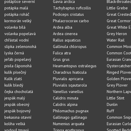
potáplice severní
Gavia arctica
Black-throate
potápka malá
Tachybaptus ruficollis
Little Grebe
potápka roháč
Podiceps cristatus
Great Creste
kormorán velký
Phalacrocorax carbo
Great Cormor
volavka bílá
Ardea alba
Great White E
volavka popelavá
Ardea cinerea
Grey Heron
chřástal vodní
Rallus aquaticus
Water Rail
slípka zelenonohá
Gallinula chloropus
Common Moo
lyska černá
Fulica atra
Common Coo
jeřáb popelavý
Grus grus
Eurasian Cran
pisila čáponohá
Heamantopus ostralegus
Oystercatcher
kulík písečný
Charadrius hiaticula
Ringed Plove
Kulík zlatś
Pluvialis apricaria
Golden Plove
kulík bledý
Pluvialis sqautarola
Grey Plover
čejka chocholatá
Vanellus vanellus
Northern Lap
jespák malý
Calidris minuta
Little Stint
jespák obecný
Calidris alpina
Dunlin
jespák bojovný
Philomachus pugnax
Ruff
bekasina otavní
Gallinago gallinago
Common Sni
koliha velká
Numenius arquata
Eurasian Curl
vodouš tmavý
Tringa erythropus
Spotted Reds