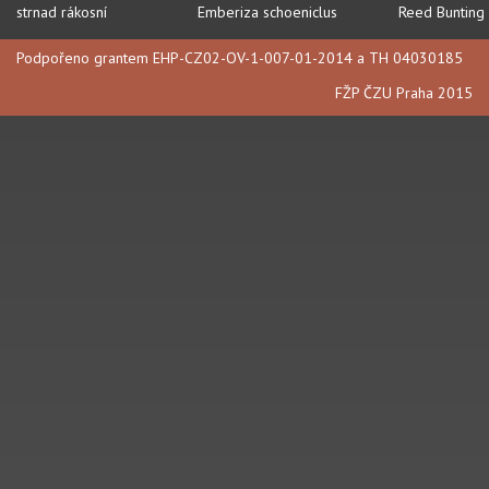
strnad rákosní
Emberiza schoeniclus
Reed Bunting
Podpořeno grantem EHP-CZ02-OV-1-007-01-2014 a TH 04030185
FŽP ČZU Praha 2015