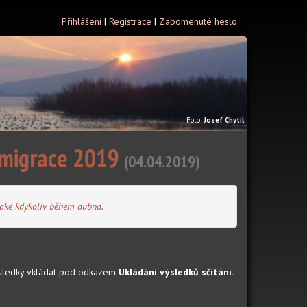
Přihlášení
|
Registrace
|
Zapomenuté heslo
Foto:
Josef Chytil
í migrace 2019
(04.04.2019)
také kdykoliv během dubna.
sledky vkládat pod odkazem
Ukládání výsledků sčítání.