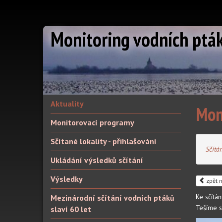
Monitoring vodních ptá
Aktuality
Mon
Monitorovací programy
Sčítané lokality - přihlašování
Sčítá
Ukládání výsledků sčítání
Výsledky
zpět n
Ke sčítá
Mezinárodní sčítání vodních ptáků
Tešíme s
slaví 60 let