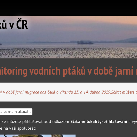
ků v ČR
itoring vodních ptáků v době jarn
ní v době jarní migrace nás čeká o víkendu 13. a 14. dubna 2019.Sčítat můžete 
a seznam aktualit
ní se můžete přihlašovat pod odkazem
Sčítané lokality-přihlašování
a vý
e na vaši spolupráci