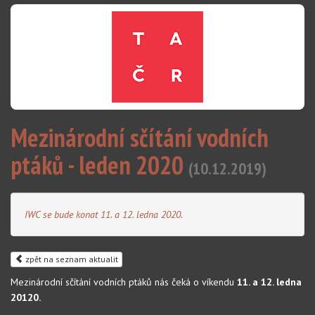
Mezinárodní sčítání vodních
ptáků - leden 2020
(10.12.2019)
IWC se bude konat 11. a 12. ledna 2020.
zpět na seznam aktualit
Mezinárodní sčítání vodních ptáků nás čeká o víkendu
11. a 12. ledna
20120.