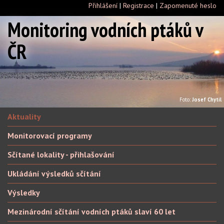
Přihlášení
|
Registrace
|
Zapomenuté heslo
Monitoring vodních ptáků v
ČR
Foto:
Josef Chytil
Aktuality
Monitorovací programy
Sčítané lokality - přihlašování
Ukládání výsledků sčítání
Výsledky
Mezinárodní sčítání vodních ptáků slaví 60 let