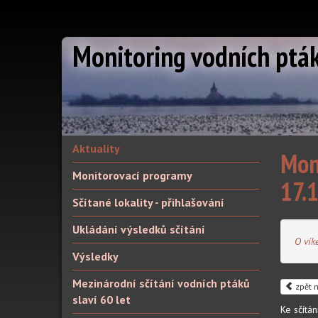
Monitoring vodních ptá
Aktuality
Moni
Monitorovací programy
17.
Sčítané lokality - přihlašování
Ukládání výsledků sčítání
O vík
Výsledky
Mezinárodní sčítání vodních ptáků
zpět n
slaví 60 let
Ke sčítá