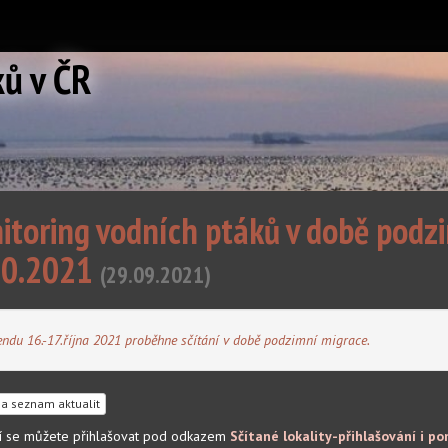
ků v ČR
toring vodních ptáků v době podzi
10.2021
(29.09.2021)
endu 16.-17.října 2021 proběhne sčítání v době podzimní migrace.
a seznam aktualit
ní se můžete přihlašovat pod odkazem
Sčítané lokality-přihlašování i p