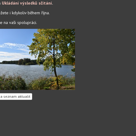
m
Ukládání výsledků sčítání
.
žete i kdykoliv během října.
e na vaši spolupráci.
a seznam aktualit