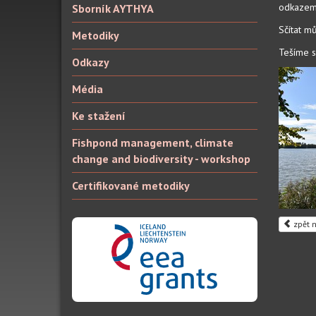
odkaze
Sborník AYTHYA
Sčítat mů
Metodiky
Tešíme s
Odkazy
Média
Ke stažení
Fishpond management, climate
change and biodiversity - workshop
Certifikované metodiky
zpět n