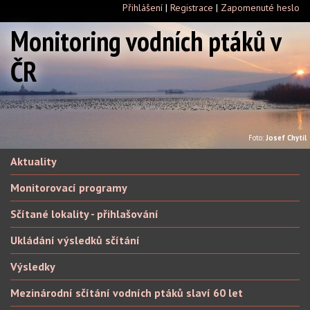
Přihlášení
|
Registrace
|
Zapomenuté heslo
Monitoring vodních ptáků v
ČR
Foto:
Josef Chytil
Aktuality
Monitorovací programy
Sčítané lokality - přihlašování
Ukládání výsledků sčítání
Výsledky
Mezinárodní sčítání vodních ptáků slaví 60 let