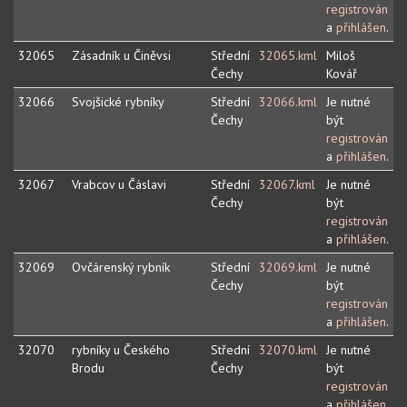
registrován
a
přihlášen
.
32065
Zásadník u Činěvsi
Střední
32065.kml
Miloš
Čechy
Kovář
32066
Svojšické rybníky
Střední
32066.kml
Je nutné
Čechy
být
registrován
a
přihlášen
.
32067
Vrabcov u Čáslavi
Střední
32067.kml
Je nutné
Čechy
být
registrován
a
přihlášen
.
32069
Ovčárenský rybník
Střední
32069.kml
Je nutné
Čechy
být
registrován
a
přihlášen
.
32070
rybníky u Českého
Střední
32070.kml
Je nutné
Brodu
Čechy
být
registrován
a
přihlášen
.