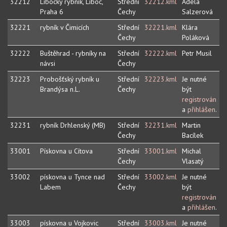
32212
Libocky rybnik, Liboc,
Střední
32212.kml
Adéla
Praha 6
Čechy
Salzerová
32221
rybník v Čimicích
Střední
32221.kml
Klára
Čechy
Poláková
32222
Buštěhrad - rybníky na
Střední
32222.kml
Petr Musil
návsi
Čechy
32223
Probošťský rybník u
Střední
32223.kml
Je nutné
Brandýsa n.L.
Čechy
být
registrován
a
přihlášen
.
32231
rybník Drhlenský (MB)
Střední
32231.kml
Martin
Čechy
Bacílek
33001
Pískovna u Cítova
Střední
33001.kml
Michal
Čechy
Vlasatý
33002
pískovna u Tynce nad
Střední
33002.kml
Je nutné
Labem
Čechy
být
registrován
a
přihlášen
.
33003
pískovna u Vojkovic
Střední
33003.kml
Je nutné