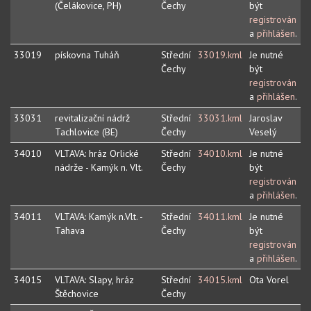
(Čelákovice, PH)
Čechy
být
registrován
a
přihlášen
.
33019
pískovna Tuháň
Střední
33019.kml
Je nutné
Čechy
být
registrován
a
přihlášen
.
33031
revitalizační nádrž
Střední
33031.kml
Jaroslav
Tachlovice (BE)
Čechy
Veselý
34010
VLTAVA: hráz Orlické
Střední
34010.kml
Je nutné
nádrže - Kamýk n. Vlt.
Čechy
být
registrován
a
přihlášen
.
34011
VLTAVA: Kamýk n.Vlt. -
Střední
34011.kml
Je nutné
Tahava
Čechy
být
registrován
a
přihlášen
.
34015
VLTAVA: Slapy, hráz
Střední
34015.kml
Ota Vorel
Štěchovice
Čechy