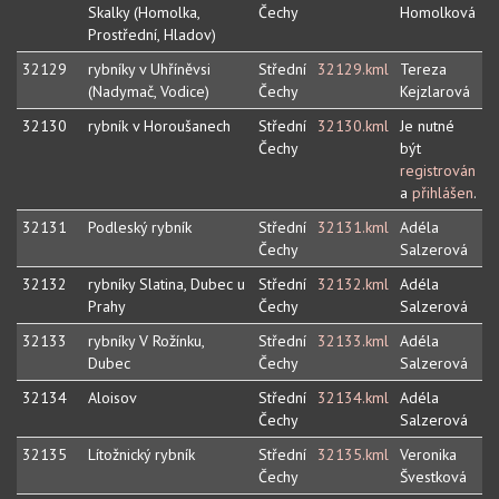
Skalky (Homolka,
Čechy
Homolková
Prostřední, Hladov)
32129
rybníky v Uhříněvsi
Střední
32129.kml
Tereza
(Nadymač, Vodice)
Čechy
Kejzlarová
32130
rybník v Horoušanech
Střední
32130.kml
Je nutné
Čechy
být
registrován
a
přihlášen
.
32131
Podleský rybník
Střední
32131.kml
Adéla
Čechy
Salzerová
32132
rybníky Slatina, Dubec u
Střední
32132.kml
Adéla
Prahy
Čechy
Salzerová
32133
rybníky V Rožínku,
Střední
32133.kml
Adéla
Dubec
Čechy
Salzerová
32134
Aloisov
Střední
32134.kml
Adéla
Čechy
Salzerová
32135
Lítožnický rybník
Střední
32135.kml
Veronika
Čechy
Švestková