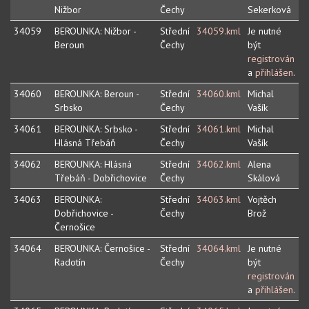
Nižbor
Čechy
Sekerková
34059
BEROUNKA: Nižbor -
Střední
34059.kml
Je nutné
Beroun
Čechy
být
registrován
a
přihlášen
.
34060
BEROUNKA: Beroun -
Střední
34060.kml
Michal
Srbsko
Čechy
Vašík
34061
BEROUNKA: Srbsko -
Střední
34061.kml
Michal
Hlásná Třebáň
Čechy
Vašík
34062
BEROUNKA: Hlásná
Střední
34062.kml
Alena
Třebáň - Dobřichovice
Čechy
Skálová
34063
BEROUNKA:
Střední
34063.kml
Vojtěch
Dobřichovice -
Čechy
Brož
Černošice
34064
BEROUNKA: Černošice -
Střední
34064.kml
Je nutné
Radotín
Čechy
být
registrován
a
přihlášen
.