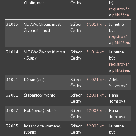
Cholín, most
Čechy
být
registrován
a
přihlášen
.
31013
VLTAVA: Cholín, most -
Střední
31013.kml
Je nutné
Živohošť, most
Čechy
být
registrován
a
přihlášen
.
31014
VLTAVA: Živohošť, most
Střední
31014.kml
Je nutné
- Slapy
Čechy
být
registrován
a
přihlášen
.
31021
Džbán (v.n.)
Střední
31021.kml
Adéla
Čechy
Salzerová
32001
Šlapanický rybník
Střední
32001.kml
Hana
Čechy
Tomsová
32002
Hobšovický rybník
Střední
32002.kml
Hana
Čechy
Tomsová
32005
Kozárovice (rameno,
Střední
32005.kml
Je nutné
rybník)
Čechy
být