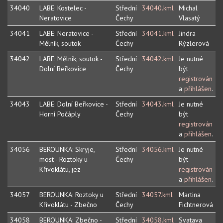
34040
LABE: Kostelec -
Střední
34040.kml
Michal
Neratovice
Čechy
Vlasatý
34041
LABE: Neratovice -
Střední
34041.kml
Jindra
Mělník, soutok
Čechy
Rýzlerová
34042
LABE: Mělník, soutok -
Střední
34042.kml
Je nutné
Dolní Beřkovice
Čechy
být
registrován
a
přihlášen
.
34043
LABE: Dolní Beřkovice -
Střední
34043.kml
Je nutné
Horní Počáply
Čechy
být
registrován
a
přihlášen
.
34056
BEROUNKA: Skryje,
Střední
34056.kml
Je nutné
most - Roztoky u
Čechy
být
Křivoklátu, jez
registrován
a
přihlášen
.
34057
BEROUNKA: Roztoky u
Střední
34057.kml
Martina
Křivoklátu - Zbečno
Čechy
Fichtnerová
34058
BEROUNKA: Zbečno -
Střední
34058.kml
Svatava