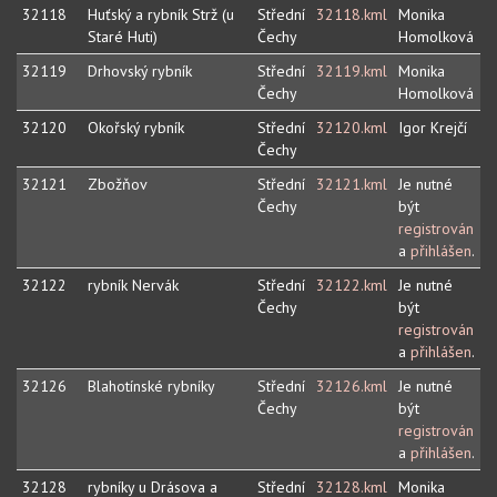
32118
Huťský a rybník Strž (u
Střední
32118.kml
Monika
Staré Huti)
Čechy
Homolková
32119
Drhovský rybník
Střední
32119.kml
Monika
Čechy
Homolková
32120
Okořský rybník
Střední
32120.kml
Igor Krejčí
Čechy
32121
Zbožňov
Střední
32121.kml
Je nutné
Čechy
být
registrován
a
přihlášen
.
32122
rybník Nervák
Střední
32122.kml
Je nutné
Čechy
být
registrován
a
přihlášen
.
32126
Blahotínské rybníky
Střední
32126.kml
Je nutné
Čechy
být
registrován
a
přihlášen
.
32128
rybníky u Drásova a
Střední
32128.kml
Monika