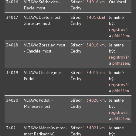
34016
VLTAVA: Štěchovice -
Střední
34016.kml
Ota Vorel
Davle, most
Čechy
34017
VLTAVA: Davle, most -
Střední
34017.kml
Je nutné
Zbraslav, most
Čechy
být
registrován
a
přihlášen
.
34018
VLTAVA: Zbraslav, most
Střední
34018.kml
Je nutné
- Chuchle, most
Čechy
být
registrován
a
přihlášen
.
34019
VLTAVA: Chuchle,most -
Střední
34019.kml
Je nutné
Podolí
Čechy
být
registrován
a
přihlášen
.
34020
VLTAVA: Podolí -
Střední
34020.kml
Je nutné
Mánesův most
Čechy
být
registrován
a
přihlášen
.
34021
VLTAVA: Mánesův most -
Střední
34021.kml
Je nutné
most Barikádníků
Čechy
být