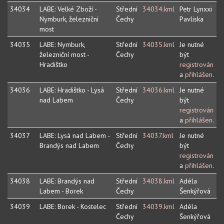
34034
LABE: Velké Zboží -
Střední
34034.kml
Petr Lynxxi
Nymburk, železniční
Čechy
Pavliska
most
34035
LABE: Nymburk,
Střední
34035.kml
Je nutné
železniční most -
Čechy
být
Hradištko
registrován
a
přihlášen
.
34036
LABE: Hradištko - Lysá
Střední
34036.kml
Je nutné
nad Labem
Čechy
být
registrován
a
přihlášen
.
34037
LABE: Lysá nad Labem -
Střední
34037.kml
Je nutné
Brandýs nad Labem
Čechy
být
registrován
a
přihlášen
.
34038
LABE: Brandýs nad
Střední
34038.kml
Adéla
Labem - Borek
Čechy
Šenkýřová
34039
LABE: Borek - Kostelec
Střední
34039.kml
Adéla
Čechy
Šenkýřová