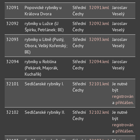
32091
Popovické rybníky u
Střední
32091.kml
Jaroslav
Králova Dvora
Čechy
Veselý
32092
rybníky u Lužce (U
Střední
32092.kml
Jaroslav
Špírku, Petrlánek; BE)
Čechy
Veselý
32093
rybníky u Lítně (Pustý,
Střední
32093.kml
Jaroslav
Obora, Velký Kořenský;
Čechy
Veselý
BE)
32094
rybníky u Roblína
Střední
32094.kml
Jaroslav
(Pekárek, Majorák,
Čechy
Veselý
Kuchařík)
32101
Sedlčanské rybníky I.
Střední
32101.kml
Je nutné
Čechy
být
registrován
a
přihlášen
.
32102
Sedlčanské rybníky II.
Střední
32102.kml
Je nutné
Čechy
být
registrován
a
přihlášen
.