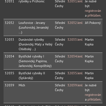
32031
rybníky u Průhonic
Střední
32031.kml
Je nutné
Čechy
být
registrován
a
přihlášen
.
32032
Louňovice - Jevany
Střední
32032.kml
Jiří Pokorný
(Louňovický, Jevanský
Čechy
...)
32033
Dunávické rybníky
Střední
32033.kml
Martin
(Dunávický, Malý a Velký
Čechy
Kupka
Chlébský ...)
32034
Bystřické rybníky I
Střední
32034.kml
Martin
(Semovický, Papírna,
Čechy
Kupka
Jarkovický, Konopišťský)
32035
Bystřické rybníky II
Střední
32035.kml
Martin
(Splávský)
Čechy
Kupka
32039
Mích
Střední
32039.kml
Je nutné
Čechy
být
registrován
a
přihlášen
.