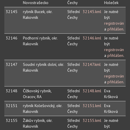
Novostrašecko
Čechy
Holeček
32145
rybník Bucek, okr.
Střední
32145.kml
Je nutné
Rakovník
Čechy
být
registrován
a
přihlášen
.
32146
Podhorní rybník, okr.
Střední
32146.kml
Je nutné
Rakovník
Čechy
být
registrován
a
přihlášen
.
32147
Soudní rybník dolní, okr.
Střední
32147.kml
Je nutné
Rakovník
Čechy
být
registrován
a
přihlášen
.
32148
Čížkovský rybník,
Střední
32148.kml
Eva
Oracov, RA
Čechy
Kršková
32151
rybník Kolešovický, okr.
Střední
32151.kml
Eva
Rakovník
Čechy
Kršková
32155
Žákův rybník, okr.
Střední
32155.kml
Je nutné
Rakovník
Čechy
být