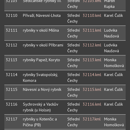
32103
Sedlčanské rybníky III.
Střední
32103.kml
Martin
Čechy
Kupka
32110
Přívaží, Návesní-Lhota
Střední
32110.kml
Karel Čulík
Čechy
32111
rybníky v okolí Milína
Střední
32111.kml
Ludvika
Čechy
Naušová
32112
rybníky v okolí Příbrami
Střední
32112.kml
Ludvika
Čechy
Naušová
32113
rybníky Papež, Koryto
Střední
32113.kml
Monika
Čechy
Homolková
32114
rybníky Svatopolský,
Střední
32114.kml
Karel Čulík
Komora
Čechy
32115
Návesní a Nový rybník
Střední
32115.kml
Karel Čulík
Čechy
32116
Sychrovský a Vackův
Střední
32116.kml
Karel Čulík
rybník (u Holsin)
Čechy
32117
rybníky u Kotenčic a
Střední
32117.kml
Monika
Pičína (PB)
Čechy
Homolková