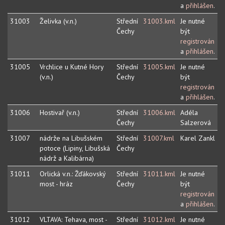
a
přihlášen
.
31003
Želivka (v.n.)
Střední
31003.kml
Je nutné
Čechy
být
registrován
a
přihlášen
.
31005
Vrchlice u Kutné Hory
Střední
31005.kml
Je nutné
(v.n.)
Čechy
být
registrován
a
přihlášen
.
31006
Hostivař (v.n.)
Střední
31006.kml
Adéla
Čechy
Salzerová
31007
nádrže na Libušském
Střední
31007.kml
Karel Zankl
potoce (Lipiny, Libušská
Čechy
nádrž a Kalibárna)
31011
Orlická v.n.: Žďákovský
Střední
31011.kml
Je nutné
most - hráz
Čechy
být
registrován
a
přihlášen
.
31012
VLTAVA: Tehava, most -
Střední
31012.kml
Je nutné