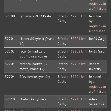
registrován
a
přihlášen
.
32200
rybníčky v ZOO Praha
Střední
32200.kml
Je nutné
Čechy
být
registrován
a
přihlášen
.
32201
Hamerský rybník (Praha
Střední
32201.kml
Jonáš Gaigr
10)
Čechy
32202
retenční nádrže u
Střední
32202.kml
Jonáš Gaigr
Spořilova a Košíku
Čechy
32203
retenční nádrže (JZ
Střední
32203.kml
Robert
město, Praha 13)
Čechy
Javorský
32204
Břevnovské rybníčky
Střední
32204.kml
Je nutné
Čechy
být
registrován
a
přihlášen
.
32210
Hostivické rybníky
Střední
32210.kml
Adéla
Čechy
Salzerová