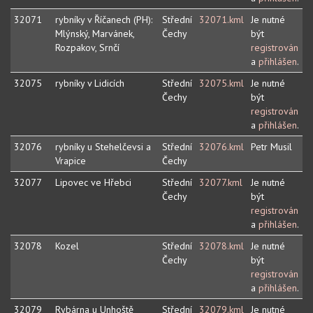
32071
rybníky v Říčanech (PH):
Střední
32071.kml
Je nutné
Mlýnský, Marvánek,
Čechy
být
Rozpakov, Srnčí
registrován
a
přihlášen
.
32075
rybníky v Lidicích
Střední
32075.kml
Je nutné
Čechy
být
registrován
a
přihlášen
.
32076
rybníky u Stehelčevsi a
Střední
32076.kml
Petr Musil
Vrapice
Čechy
32077
Lipovec ve Hřebci
Střední
32077.kml
Je nutné
Čechy
být
registrován
a
přihlášen
.
32078
Kozel
Střední
32078.kml
Je nutné
Čechy
být
registrován
a
přihlášen
.
32079
Rybárna u Unhoště
Střední
32079.kml
Je nutné