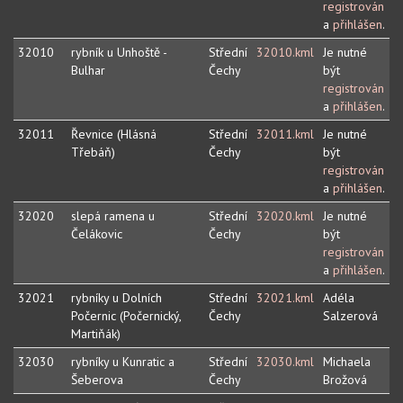
registrován
a
přihlášen
.
32010
rybník u Unhoště -
Střední
32010.kml
Je nutné
Bulhar
Čechy
být
registrován
a
přihlášen
.
32011
Řevnice (Hlásná
Střední
32011.kml
Je nutné
Třebáň)
Čechy
být
registrován
a
přihlášen
.
32020
slepá ramena u
Střední
32020.kml
Je nutné
Čelákovic
Čechy
být
registrován
a
přihlášen
.
32021
rybníky u Dolních
Střední
32021.kml
Adéla
Počernic (Počernický,
Čechy
Salzerová
Martiňák)
32030
rybníky u Kunratic a
Střední
32030.kml
Michaela
Šeberova
Čechy
Brožová