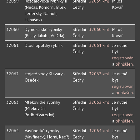
32059
Rožďálovické rybníky II
Střední
32059.kml
Miloš
(Nečas, Komorní, Bílek,
Čechy
Kovář
Ledečský, Na holi,
Hanušov)
32060
Dymokurské rybníky
Střední
32060.kml
Miloš
(Pustý, Jakub , Vražda)
Čechy
Kovář
32061
Dlouhopolský rybník
Střední
32061.kml
Je nutné
Čechy
být
registrován
a
přihlášen
.
32062
stojaté vody Klavary -
Střední
32062.kml
Je nutné
Oseček
Čechy
být
registrován
a
přihlášen
.
32063
Mlékovické rybníky
Střední
32063.kml
Je nutné
(Mlékoviční,
Čechy
být
Podbečvárecký)
registrován
a
přihlášen
.
32064
Vavřinecké rybníky
Střední
32064.kml
Je nutné
(Vavřinecký, Horní, Kacíř)
Čechy
být