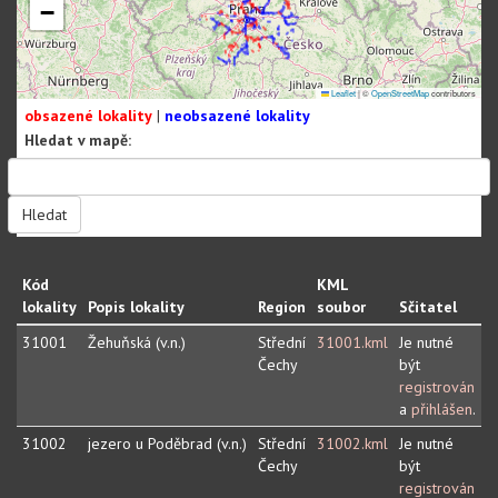
−
Leaflet
|
©
OpenStreetMap
contributors
obsazené lokality
|
neobsazené lokality
Hledat v mapě:
Hledat
Kód
KML
lokality
Popis lokality
Region
soubor
Sčitatel
31001
Žehuňská (v.n.)
Střední
31001.kml
Je nutné
Čechy
být
registrován
a
přihlášen
.
31002
jezero u Poděbrad (v.n.)
Střední
31002.kml
Je nutné
Čechy
být
registrován