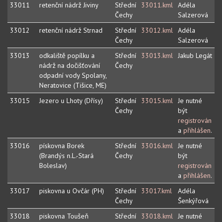
33011
retenční nádrž Jiviny
Střední
33011.kml
Adéla
Čechy
Salzerová
33012
retenční nádrž Strnad
Střední
33012.kml
Adéla
Čechy
Salzerová
33013
odkaliště popílku a
Střední
33013.kml
Jakub Legát
nádrž na dočišťování
Čechy
odpadní vody Spolany,
Neratovice (Tišice, ME)
33015
Jezero u Lhoty (Dřísy)
Střední
33015.kml
Je nutné
Čechy
být
registrován
a
přihlášen
.
33016
pískovna Borek
Střední
33016.kml
Je nutné
(Brandýs n.L.-Stará
Čechy
být
Boleslav)
registrován
a
přihlášen
.
33017
piskovna u Ovčár (PH)
Střední
33017.kml
Adéla
Čechy
Šenkýřová
33018
piskovna Toušeň
Střední
33018.kml
Je nutné