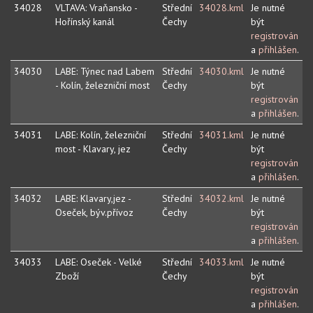
34028
VLTAVA: Vraňansko -
Střední
34028.kml
Je nutné
Hořínský kanál
Čechy
být
registrován
a
přihlášen
.
34030
LABE: Týnec nad Labem
Střední
34030.kml
Je nutné
- Kolín, železniční most
Čechy
být
registrován
a
přihlášen
.
34031
LABE: Kolín, železniční
Střední
34031.kml
Je nutné
most - Klavary, jez
Čechy
být
registrován
a
přihlášen
.
34032
LABE: Klavary,jez -
Střední
34032.kml
Je nutné
Oseček, býv.přívoz
Čechy
být
registrován
a
přihlášen
.
34033
LABE: Oseček - Velké
Střední
34033.kml
Je nutné
Zboží
Čechy
být
registrován
a
přihlášen
.