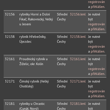
registrován
a
přihlášen
.
32156
rybníky Horní a Dolní
Střední
32156.kml
Je nutné
Fikač, Rakovnický, Velký
Čechy
být
u Jeseni
registrován
a
přihlášen
.
32158
rybník Hřebečníky,
Střední
32158.kml
Je nutné
Újezdec
Čechy
být
registrován
a
přihlášen
.
32161
Proudnický rybník u
Střední
32161.kml
Je nutné
Žiželic, okr. Kolín
Čechy
být
registrován
a
přihlášen
.
32171
Čímský rybník (Velký
Střední
32171.kml
Je nutné
Chotilský)
Čechy
být
registrován
a
přihlášen
.
32181
rybníky u Chrastic
Střední
32181.kml
Je nutné
(Cunát, Nový)
Čechy
být