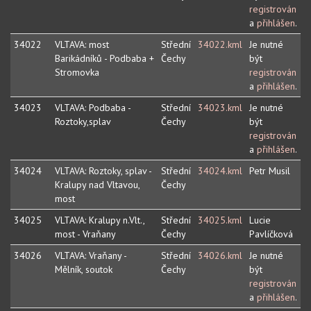
registrován
a
přihlášen
.
34022
VLTAVA: most
Střední
34022.kml
Je nutné
Barikádníků - Podbaba +
Čechy
být
Stromovka
registrován
a
přihlášen
.
34023
VLTAVA: Podbaba -
Střední
34023.kml
Je nutné
Roztoky,splav
Čechy
být
registrován
a
přihlášen
.
34024
VLTAVA: Roztoky, splav -
Střední
34024.kml
Petr Musil
Kralupy nad Vltavou,
Čechy
most
34025
VLTAVA: Kralupy n.Vlt.,
Střední
34025.kml
Lucie
most - Vraňany
Čechy
Pavlíčková
34026
VLTAVA: Vraňany -
Střední
34026.kml
Je nutné
Mělník, soutok
Čechy
být
registrován
a
přihlášen
.