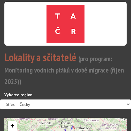
Lokality a sčitatelé
(pro program:
Monitoring vodních ptáků v době migrace (říjen
2025))
Vyberte region
+