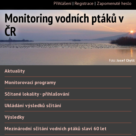
Přihlášení
|
Registrace
|
Zapomenuté heslo
Monitoring vodních ptáků v
ČR
Foto:
Josef Chytil
Aktuality
Monitorovací programy
Sčítané lokality - přihlašování
Ukládání výsledků sčítání
Výsledky
Mezinárodní sčítání vodních ptáků slaví 60 let