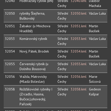
32040
Podhrázský rybník (BN)
Střední
32040.kml
Dalibor
Čechy
Machala
32050
rybníky Šlejferna,
Střední
32050.kml
Václav Luka
Buškovský
Čechy
32051
Žabakor (u Mnichova
Střední
32051.kml
Martin
Hradiště)
Čechy
Bacílek
32053
Komárovský rybník
Střední
32053.kml
Václav Luka
Čechy
32054
Nový, Pátek, Brodek
Střední
32054.kml
Martin
Čechy
Bacílek
32055
Červenský rybník (u
Střední
32055.kml
Václav Luka
Dolního Bousova)
Čechy
32056
Vražda, Matrovicky
Střední
32056.kml
Marie
(Mladá Boleslav)
Čechy
Šolcová
32058
Rožďálovické rybníky I
Střední
32058.kml
Gedeon
(Zrcadlo, Hasina,
Čechy
Kašpar
Bučice,Lohovecký,
Pařizek)