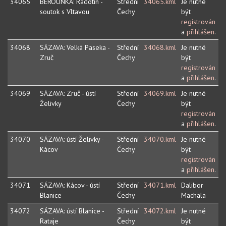
34065
BEROUNKA: Radotín -
Střední
34065.kml
Je nutné
soutok s Vltavou
Čechy
být
registrován
a
přihlášen
.
34068
SÁZAVA: Velká Paseka -
Střední
34068.kml
Je nutné
Zruč
Čechy
být
registrován
a
přihlášen
.
34069
SÁZAVA: Zruč - ústí
Střední
34069.kml
Je nutné
Želivky
Čechy
být
registrován
a
přihlášen
.
34070
SÁZAVA: ústí Želivky -
Střední
34070.kml
Je nutné
Kácov
Čechy
být
registrován
a
přihlášen
.
34071
SÁZAVA: Kácov - ústí
Střední
34071.kml
Dalibor
Blanice
Čechy
Machala
34072
SÁZAVA: ústí Blanice -
Střední
34072.kml
Je nutné
Rataje
Čechy
být