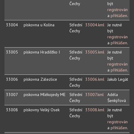
Čechy
být
registrován
a
přihlášen
.
33004
pískovna u Kolína
Střední
33004.kml
Je nutné
Čechy
být
registrován
a
přihlášen
.
33005
pískovna Hradišťko I
Střední
33005.kml
Je nutné
Čechy
být
registrován
a
přihlášen
.
33006
pískovna Zálezlice
Střední
33006.kml
Jakub Legát
Čechy
33007
piskovna Mlékojedy ME
Střední
33007.kml
Adéla
Čechy
Šenkýřová
33008
pískovny Velký Osek
Střední
33008.kml
Je nutné
Čechy
být
registrován
a
přihlášen
.