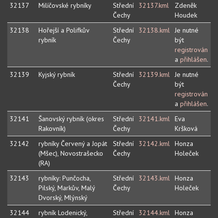
32137
Milíčovské rybníky
Střední
32137.kml
Zdeněk
Čechy
Houdek
32138
Hořejší a Polifkův
Střední
32138.kml
Je nutné
rybník
Čechy
být
registrován
a
přihlášen
.
32139
Kyjský rybník
Střední
32139.kml
Je nutné
Čechy
být
registrován
a
přihlášen
.
32141
Šanovský rybník (okres
Střední
32141.kml
Eva
Rakovník)
Čechy
Kršková
32142
rybníky Červený a Jopát
Střední
32142.kml
Honza
(Mšec), Novostrašecko
Čechy
Holeček
(RA)
32143
rybníky: Punčocha,
Střední
32143.kml
Honza
Pilský, Markův, Malý
Čechy
Holeček
Dvorský, Mlýnský
32144
rybník Lodenický,
Střední
32144.kml
Honza