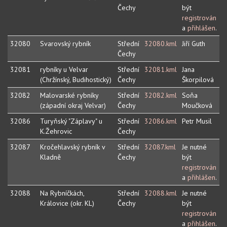
Čechy
být
registrován
a
přihlášen
.
32080
Svarovský rybník
Střední
32080.kml
Jiří Guth
Čechy
32081
rybníky u Velvar
Střední
32081.kml
Jana
(Chržínský, Budihostický)
Čechy
Škorpilová
32082
Malovarské rybníky
Střední
32082.kml
Soňa
(západní okraj Velvar)
Čechy
Moučková
32086
Turyňský "Záplavy" u
Střední
32086.kml
Petr Musil
K.Žehrovic
Čechy
32087
Kročehlavský rybník v
Střední
32087.kml
Je nutné
Kladně
Čechy
být
registrován
a
přihlášen
.
32088
Na Rybníčkách,
Střední
32088.kml
Je nutné
Královice (okr. KL)
Čechy
být
registrován
a
přihlášen
.